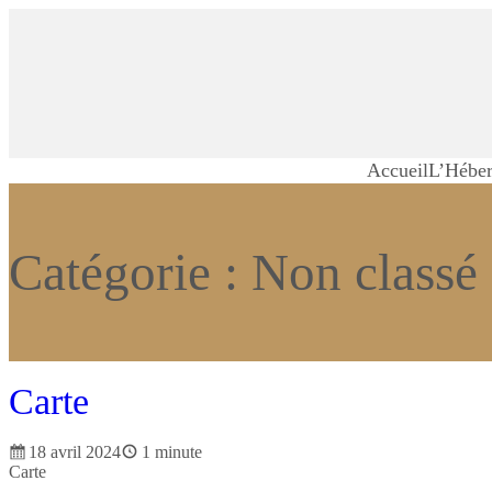
Aller
au
contenu
Accueil
L’Hébe
Catégorie :
Non classé
Carte
18 avril 2024
1 minute
Carte