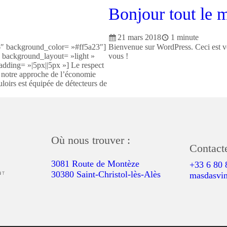
Bonjour tout le 
21 mars 2018
1 minute
6″ background_color= »#ff5a23″]
Bienvenue sur WordPress. Ceci est vo
 background_layout= »light »
vous !
dding= »|5px||5px »] Le respect
re notre approche de l’économie
loirs est équipée de détecteurs de
Où nous trouver :
Contact
3081 Route de Montèze
+33 6 80 
30380 Saint-Christol-lès-Alès
masdasvi