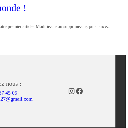
monde !
tre premier article. Modifiez-le ou supprimez-le, puis lancez-
ez nous :
87 45 05
I
F
n27@gmail.com
n
a
s
c
t
e