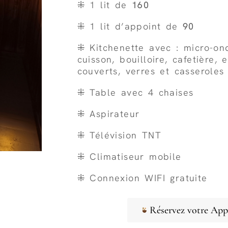
⁜ 1 lit de
160
⁜ 1 lit d’appoint de
90
⁜ Kitchenette avec : micro-on
cuisson, bouilloire, cafetière, 
couverts, verres et casseroles
⁜ Table avec 4 chaises
⁜ Aspirateur
⁜ Télévision TNT
⁜ Climatiseur mobile
⁜ Connexion WIFI gratuite
Réservez votre Ap